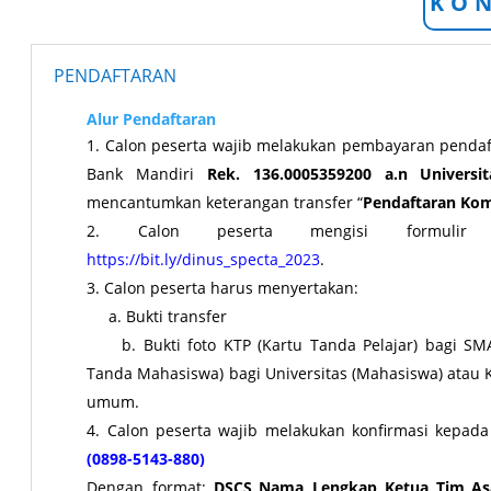
KO
PENDAFTARAN
Alur Pendaftaran
Calon peserta wajib melakukan pembayaran pendaft
Bank Mandiri
Rek. 136.0005359200 a.n Univers
mencantumkan keterangan transfer “
Pendaftaran Kom
Calon peserta mengisi formulir
https://bit.ly/dinus_specta_2023
.
Calon peserta harus menyertakan:
a. Bukti transfer
b. Bukti foto KTP (Kartu Tanda Pelajar) bagi SM
Tanda Mahasiswa) bagi Universitas (Mahasiswa) atau 
umum.
Calon peserta wajib melakukan konfirmasi kepada
(0898-5143-880)
Dengan format:
DSCS_Nama Lengkap Ketua Tim_As