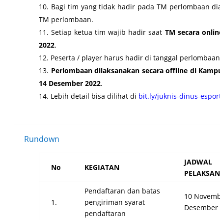
Bagi tim yang tidak hadir pada TM perlombaan d
TM perlombaan.
Setiap ketua tim wajib hadir saat
TM
secara onlin
2022
.
Peserta / player harus hadir di tanggal perlombaan
Perlombaan dilaksanakan secara offline di Kampu
14 Desember 2022
.
Lebih detail bisa dilihat di
bit.ly/juknis-dinus-espor
Rundown
JADWAL
No
KEGIATAN
PELAKSA
Pendaftaran dan batas
10 Novemb
1.
pengiriman syarat
Desember 
pendaftaran