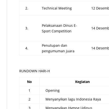
2.
Technical Meeting
12 Desemb
Pelaksanaan Dinus E-
3.
14 Desemb
Sport Competition
Penutupan dan
4.
14 Desemb
pengumuman juara
RUNDOWN HARI-H
No
Kegiatan
1
Opening
2
Menyanyikan lagu Indonesia Raya
3
Menyanyikan Hymne Udinus