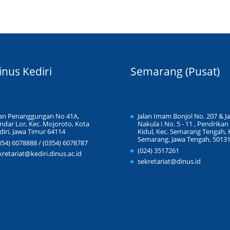
inus Kediri
Semarang (Pusat)
lan Penanggungan No 41A,
Jalan Imam Bonjol No. 207 & Ja
ndar Lor, Kec. Mojoroto, Kota
Nakula I No. 5 - 11 , Pendrikan
diri, Jawa Timur 64114
Kidul, Kec. Semarang Tengah, 
Semarang, Jawa Tengah, 5013
354) 6078888 / (0354) 6078787
(024) 3517261
kretariat@kediri.dinus.ac.id
sekretariat@dinus.id