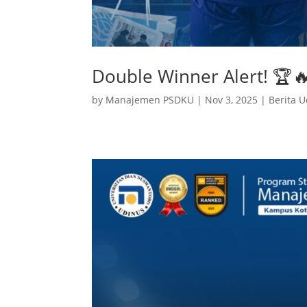
Double Winner Alert! 🏆
by
Manajemen PSDKU
|
Nov 3, 2025
|
Berita U