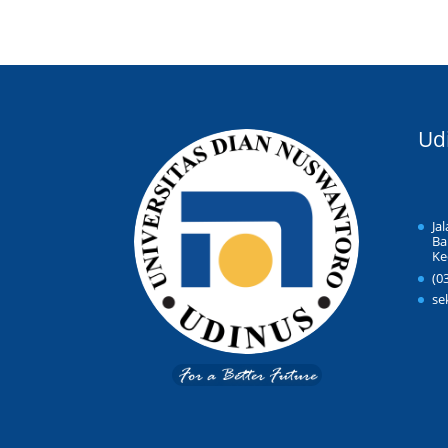
Ud
Ja
Ba
Ke
(0
se