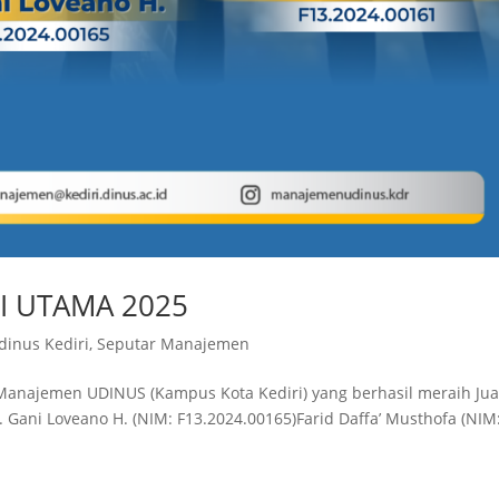
SI UTAMA 2025
dinus Kediri
,
Seputar Manajemen
Manajemen UDINUS (Kampus Kota Kediri) yang berhasil meraih Jua
M. Gani Loveano H. (NIM: F13.2024.00165)Farid Daffa’ Musthofa (NIM