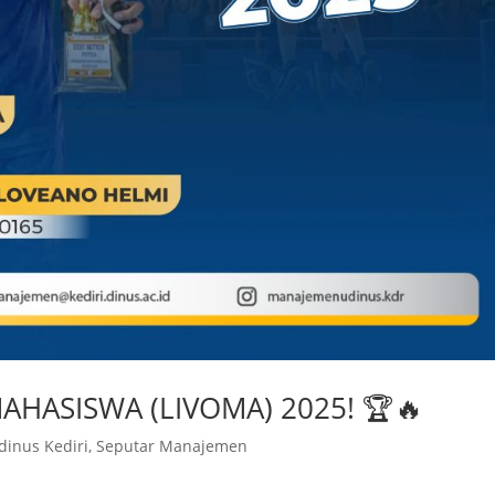
MAHASISWA (LIVOMA) 2025! 🏆🔥
dinus Kediri
,
Seputar Manajemen