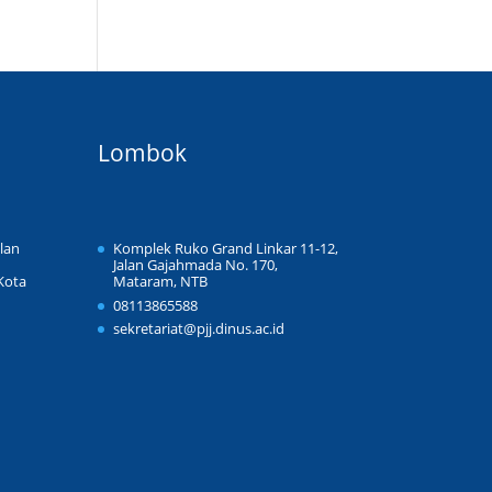
Lombok
lan
Komplek Ruko Grand Linkar 11-12,
Jalan Gajahmada No. 170,
Kota
Mataram, NTB
1
08113865588
sekretariat@pjj.dinus.ac.id