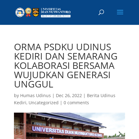
ORMA PSDKU UDINUS
KEDIRI DAN SEMARANG
KOLABORASI BERSAMA
WUJUDKAN GENERASI
UNGGUL
by
Humas Udinus
|
Dec 26, 2022
|
Berita Udinus
Kediri
,
Uncategorized
|
0 comments