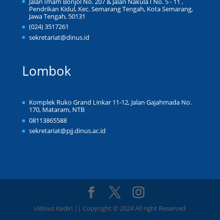
Jalan Imam Bonjol No. 207 & Jalan Nakula I No. 5 - 11 ,
Pendrikan Kidul, Kec. Semarang Tengah, Kota Semarang,
Jawa Tengah, 50131
(024) 3517261
sekretariat@dinus.id
Lombok
Komplek Ruko Grand Linkar 11-12, Jalan Gajahmada No.
170, Mataram, NTB
08113865588
sekretariat@pjj.dinus.ac.id
Udinus Kediri || Copyright © 2024 All right Reserved